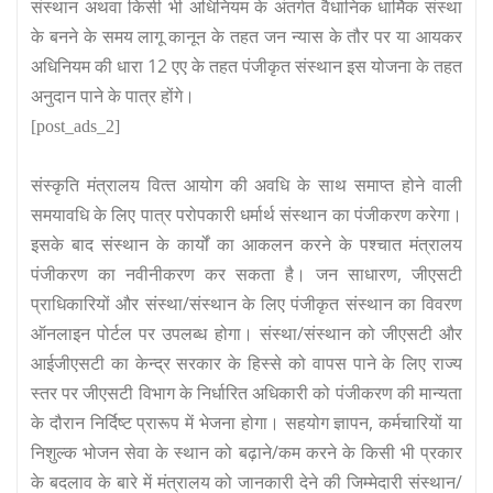
संस्‍थान अथवा किसी भी अधिनियम के अंतर्गत वैधानिक धार्मिक संस्‍था
के बनने के समय लागू कानून के तहत जन न्‍यास के तौर पर या आयकर
अधिनियम की धारा 12 एए के तहत पंजीकृत संस्‍थान इस योजना के तहत
अनुदान पाने के पात्र होंगे।
[post_ads_2]
संस्‍कृति मंत्रालय वित्‍त आयोग की अवधि के साथ समाप्‍त होने वाली
समयावधि के लिए पात्र परोपकारी धर्मार्थ संस्‍थान का पंजीकरण करेगा।
इसके बाद संस्‍थान के कार्यों का आकलन करने के पश्‍चात मंत्रालय
पंजीकरण का नवीनीकरण कर सकता है। जन साधारण, जीएसटी
प्राधिकारियों और संस्‍था/संस्‍थान के लिए पंजीकृत संस्‍थान का विवरण
ऑनलाइन पोर्टल पर उपलब्‍ध होगा। संस्‍था/संस्‍थान को जीएसटी और
आईजीएसटी का केन्‍द्र सरकार के हिस्‍से को वापस पाने के लिए राज्‍य
स्‍तर पर जीएसटी विभाग के निर्धारित अधिकारी को पंजीकरण की मान्‍यता
के दौरान निर्दिष्‍ट प्रारूप में भेजना होगा। सहयोग ज्ञापन, कर्मचारियों या
निशुल्‍क भोजन सेवा के स्‍थान को बढ़ाने/कम करने के किसी भी प्रकार
के बदलाव के बारे में मंत्रालय को जानकारी देने की जिम्‍मेदारी संस्‍थान/