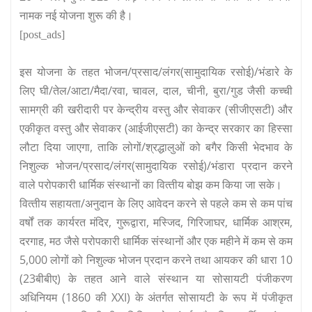
नामक नई योजना शुरू की है।
[post_ads]
इस योजना के तहत भोजन/प्रसाद/लंगर(सामुदायिक रसोई)/भंडारे के
लिए घी/तेल/आटा/मैदा/रवा, चावल, दाल, चीनी, बुरा/गुड जैसी कच्‍ची
सामग्री की खरीदारी पर केन्‍द्रीय वस्‍तु और सेवाकर (सीजीएसटी) और
एकीकृत वस्‍तु और सेवाकर (आईजीएसटी) का केन्‍द्र सरकार का हिस्‍सा
लौटा दिया जाएगा, ताकि लोगों/श्रद्धालुओं को बगैर किसी भेदभाव के
निशुल्‍क भोजन/प्रसाद/लंगर(सामुदायिक रसोई)/भंडारा प्रदान करने
वाले परोपकारी धार्मिक संस्‍थानों का वित्‍तीय बोझ कम किया जा सके।
वित्‍तीय सहायता/अनुदान के लिए आवेदन करने से पहले कम से कम पांच
वर्षों तक कार्यरत मंदिर, गुरूद्वारा, मस्जिद, गिरिजाघर, धार्मिक आश्रम,
दरगाह, मठ जैसे परोपकारी धार्मिक संस्‍थानों और एक महीने में कम से कम
5,000 लोगों को निशुल्‍क भोजन प्रदान करने तथा आयकर की धारा 10
(23बीबीए) के तहत आने वाले संस्‍थान या सोसायटी पंजीकरण
अधिनियम (1860 की XXI) के अंतर्गत सोसायटी के रूप में पंजीकृत