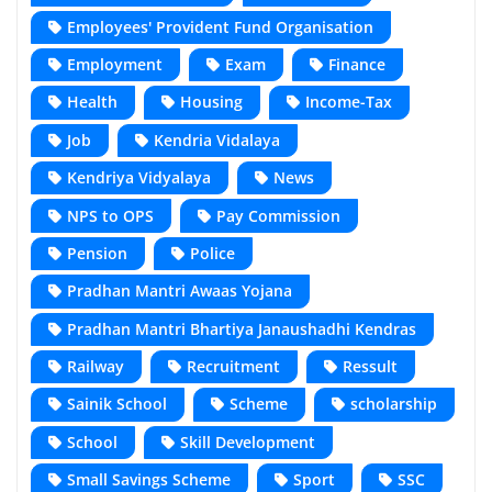
Employees' Provident Fund Organisation
Employment
Exam
Finance
Health
Housing
Income-Tax
Job
Kendria Vidalaya
Kendriya Vidyalaya
News
NPS to OPS
Pay Commission
Pension
Police
Pradhan Mantri Awaas Yojana
Pradhan Mantri Bhartiya Janaushadhi Kendras
Railway
Recruitment
Ressult
Sainik School
Scheme
scholarship
School
Skill Development
Small Savings Scheme
Sport
SSC