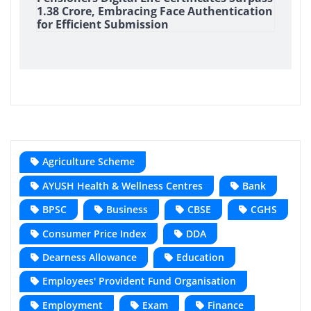
1.38 Crore, Embracing Face Authentication
for Efficient Submission
Agriculture Scheme
AYUSH Health & Wellness Centres
Bank
BPSC
Business
CBSE
CGHS
Consumer Price Index
DDA
Dearness Allowance
Education
Employees' Provident Fund Organisation
Employment
Exam
Finance