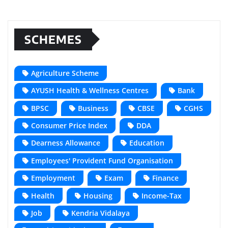
SCHEMES
Agriculture Scheme
AYUSH Health & Wellness Centres
Bank
BPSC
Business
CBSE
CGHS
Consumer Price Index
DDA
Dearness Allowance
Education
Employees' Provident Fund Organisation
Employment
Exam
Finance
Health
Housing
Income-Tax
Job
Kendria Vidalaya