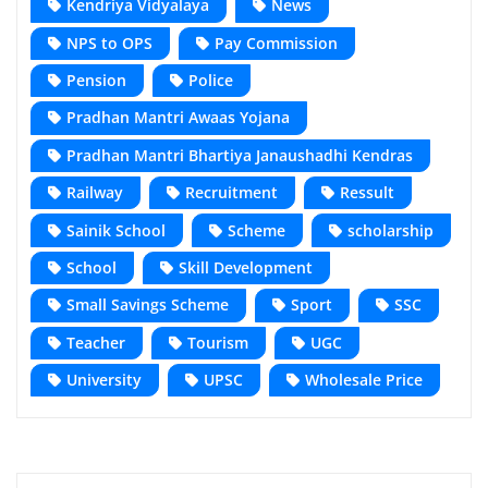
Kendriya Vidyalaya
News
NPS to OPS
Pay Commission
Pension
Police
Pradhan Mantri Awaas Yojana
Pradhan Mantri Bhartiya Janaushadhi Kendras
Railway
Recruitment
Ressult
Sainik School
Scheme
scholarship
School
Skill Development
Small Savings Scheme
Sport
SSC
Teacher
Tourism
UGC
University
UPSC
Wholesale Price