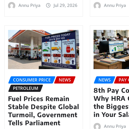
Annu Priya
Jul 29, 2026
Annu Priya
CONSUMER PRICE
NEWS
NEWS
PAY
PETROLEUM
8th Pay C
Why HRA 
Fuel Prices Remain
the Bigges
Stable Despite Global
in Your Sa
Turmoil, Government
Tells Parliament
Annu Priya