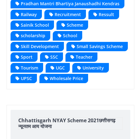
Pradhan Mantri Bhartiya Janaushadhi Kendras
Railway
Recruitment
Ressult
Sainik School
Scheme
scholarship
School
Skill Development
Small Savings Scheme
Sport
SSC
Teacher
Tourism
UGC
University
UPSC
Wholesale Price
Chhattisgarh NYAY Scheme 2021छत्तीसगढ़
न्यूनतम आय योजना