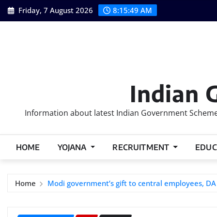
Skip
Friday, 7 August 2026
8:15:50 AM
to
content
Indian 
Information about latest Indian Government Schemes
HOME
YOJANA
RECRUITMENT
EDUC
Home
Modi government’s gift to central employees, DA incr