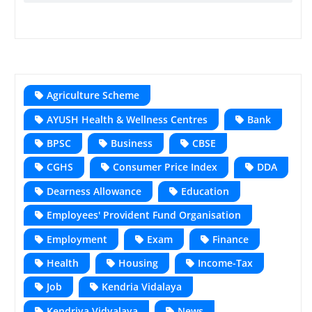
Agriculture Scheme
AYUSH Health & Wellness Centres
Bank
BPSC
Business
CBSE
CGHS
Consumer Price Index
DDA
Dearness Allowance
Education
Employees' Provident Fund Organisation
Employment
Exam
Finance
Health
Housing
Income-Tax
Job
Kendria Vidalaya
Kendriya Vidyalaya
News