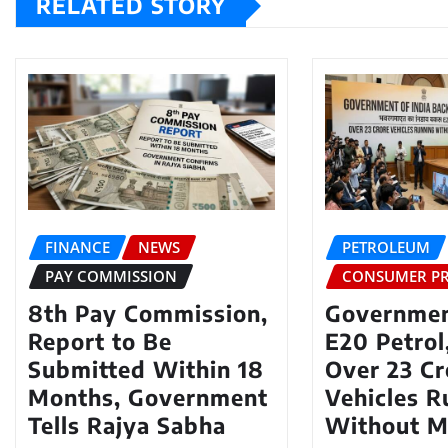
RELATED STORY
FINANCE
NEWS
PETROLEUM
PAY COMMISSION
CONSUMER PR
8th Pay Commission,
Governmen
Report to Be
E20 Petrol
Submitted Within 18
Over 23 Cr
Months, Government
Vehicles R
Tells Rajya Sabha
Without M