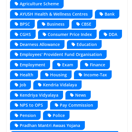
Agriculture Scheme
AYUSH Health & Wellness Centres
Bank
BPSC
Business
CBSE
CGHS
Consumer Price Index
DDA
Dearness Allowance
Education
Employees' Provident Fund Organisation
Employment
Exam
Finance
Health
Housing
Income-Tax
Job
Kendria Vidalaya
Kendriya Vidyalaya
News
NPS to OPS
Pay Commission
Pension
Police
Pradhan Mantri Awaas Yojana