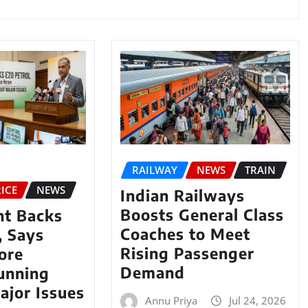
RAILWAY
NEWS
TRAIN
ICE
NEWS
Indian Railways
Boosts General Class
t Backs
Coaches to Meet
, Says
Rising Passenger
ore
Demand
unning
ajor Issues
Annu Priya
Jul 24, 2026