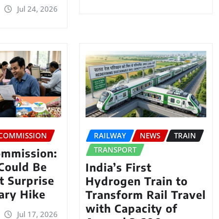
Jul 24, 2026
 COMMISSION
RAILWAY
NEWS
TRAIN
TRANSPORT
ommission:
Could Be
India’s First
t Surprise
Hydrogen Train to
lary Hike
Transform Rail Travel
with Capacity of
Jul 17, 2026