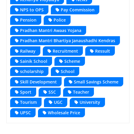
NPS to OPS
Pay Commission
Pension
Police
Pradhan Mantri Awaas Yojana
Pradhan Mantri Bhartiya Janaushadhi Kendras
Railway
Recruitment
Ressult
Sainik School
Scheme
scholarship
School
Skill Development
Small Savings Scheme
Sport
SSC
Teacher
Tourism
UGC
University
UPSC
Wholesale Price