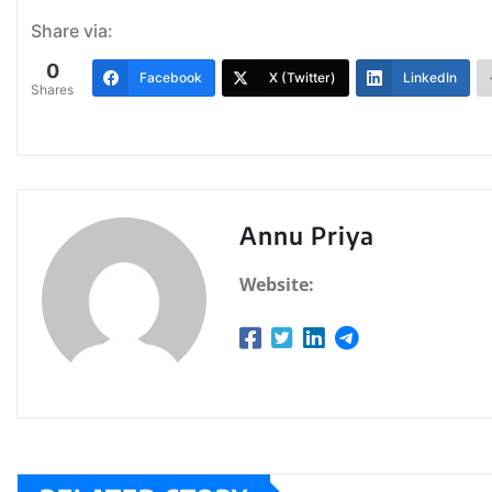
Share via:
0
Facebook
X (Twitter)
LinkedIn
Shares
Annu Priya
Website: