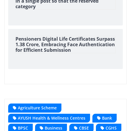
in a single post so that the reserved
category
Pensioners Digital Life Certificates Surpass
1.38 Crore, Embracing Face Authentication
for Efficient Submission
Agriculture Scheme
AYUSH Health & Wellness Centres
Bank
BPSC
Business
CBSE
CGHS