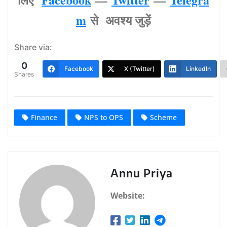
m
से अवश्‍य जुड़ें
Share via:
0
Facebook
X (Twitter)
LinkedIn
Shares
Finance
NPS to OPS
Scheme
Annu Priya
Website: