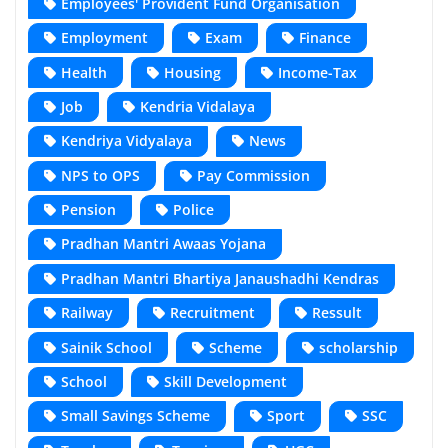
Employees' Provident Fund Organisation
Employment
Exam
Finance
Health
Housing
Income-Tax
Job
Kendria Vidalaya
Kendriya Vidyalaya
News
NPS to OPS
Pay Commission
Pension
Police
Pradhan Mantri Awaas Yojana
Pradhan Mantri Bhartiya Janaushadhi Kendras
Railway
Recruitment
Ressult
Sainik School
Scheme
scholarship
School
Skill Development
Small Savings Scheme
Sport
SSC