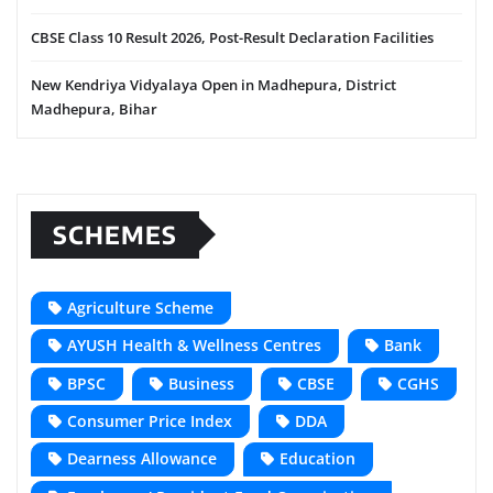
CBSE Class 10 Result 2026, Post-Result Declaration Facilities
New Kendriya Vidyalaya Open in Madhepura, District
Madhepura, Bihar
SCHEMES
Agriculture Scheme
AYUSH Health & Wellness Centres
Bank
BPSC
Business
CBSE
CGHS
Consumer Price Index
DDA
Dearness Allowance
Education