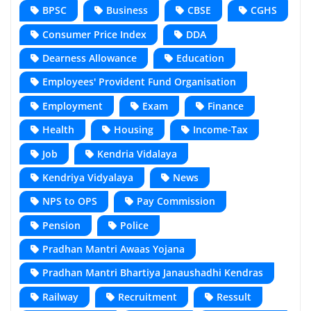
BPSC
Business
CBSE
CGHS
Consumer Price Index
DDA
Dearness Allowance
Education
Employees' Provident Fund Organisation
Employment
Exam
Finance
Health
Housing
Income-Tax
Job
Kendria Vidalaya
Kendriya Vidyalaya
News
NPS to OPS
Pay Commission
Pension
Police
Pradhan Mantri Awaas Yojana
Pradhan Mantri Bhartiya Janaushadhi Kendras
Railway
Recruitment
Ressult