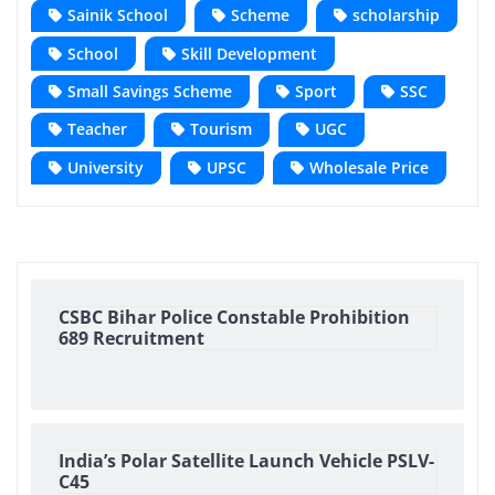
Sainik School
Scheme
scholarship
School
Skill Development
Small Savings Scheme
Sport
SSC
Teacher
Tourism
UGC
University
UPSC
Wholesale Price
CSBC Bihar Police Constable Prohibition
689 Recruitment
India’s Polar Satellite Launch Vehicle PSLV-
C45