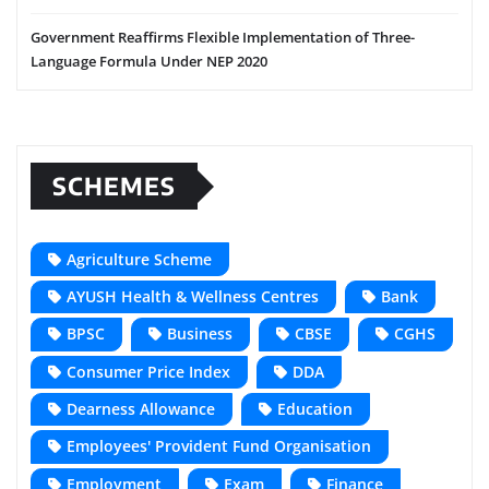
Government Reaffirms Flexible Implementation of Three-
Language Formula Under NEP 2020
SCHEMES
Agriculture Scheme
AYUSH Health & Wellness Centres
Bank
BPSC
Business
CBSE
CGHS
Consumer Price Index
DDA
Dearness Allowance
Education
Employees' Provident Fund Organisation
Employment
Exam
Finance