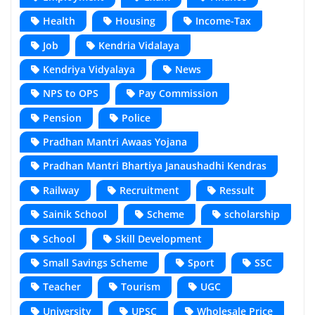
Health
Housing
Income-Tax
Job
Kendria Vidalaya
Kendriya Vidyalaya
News
NPS to OPS
Pay Commission
Pension
Police
Pradhan Mantri Awaas Yojana
Pradhan Mantri Bhartiya Janaushadhi Kendras
Railway
Recruitment
Ressult
Sainik School
Scheme
scholarship
School
Skill Development
Small Savings Scheme
Sport
SSC
Teacher
Tourism
UGC
University
UPSC
Wholesale Price