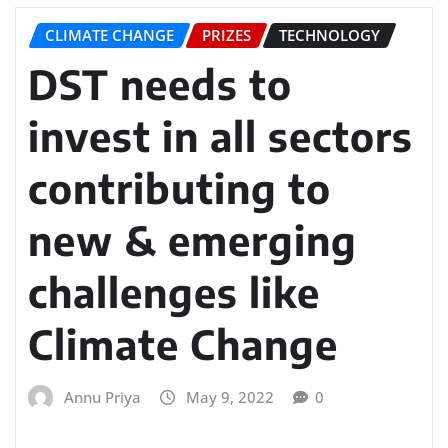
CLIMATE CHANGE
PRIZES
TECHNOLOGY
DST needs to
invest in all sectors
contributing to
new & emerging
challenges like
Climate Change
Annu Priya
May 9, 2022
0