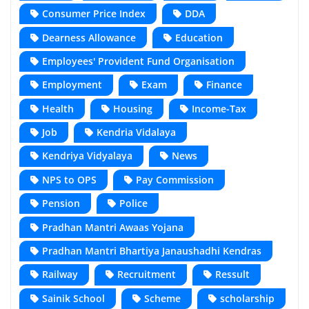
Consumer Price Index
DDA
Dearness Allowance
Education
Employees' Provident Fund Organisation
Employment
Exam
Finance
Health
Housing
Income-Tax
Job
Kendria Vidalaya
Kendriya Vidyalaya
News
NPS to OPS
Pay Commission
Pension
Police
Pradhan Mantri Awaas Yojana
Pradhan Mantri Bhartiya Janaushadhi Kendras
Railway
Recruitment
Ressult
Sainik School
Scheme
scholarship