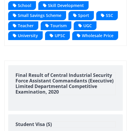
School
Skill Development
Small Savings Scheme
Sport
SSC
Teacher
Tourism
UGC
University
UPSC
Wholesale Price
Final Result of Central Industrial Security
Force Assistant Commandants (Executive)
Limited Departmental Competitive
Examination, 2020
Student Visa (S)